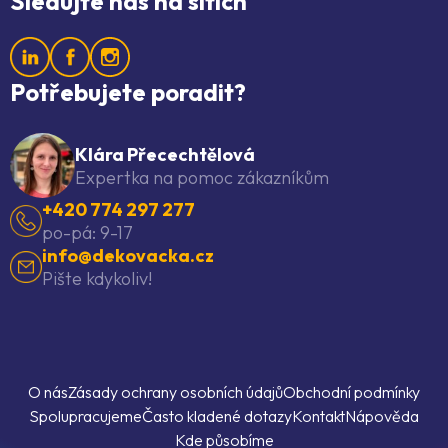
Sledujte nás na sítích
Potřebujete poradit?
Klára Přecechtělová
Expertka na pomoc zákazníkům
+420 774 297 277
po-pá: 9-17
info@dekovacka.cz
Pište kdykoliv!
O nás
Zásady ochrany osobních údajů
Obchodní podmínky
Spolupracujeme
Často kladené dotazy
Kontakt
Nápověda
Kde působíme