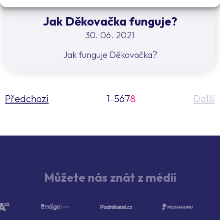
Jak Děkovačka funguje?
30. 06. 2021
Jak funguje Děkovačka?
Předchozí
1
5
6
7
8
Další
…
Můžete nás znát z médií