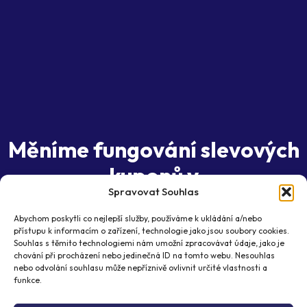
Měníme fungování slevových
kuponů v
Spravovat Souhlas
e-commerce
Abychom poskytli co nejlepší služby, používáme k ukládání a/nebo
Získejte zákazníky, které nemáte šanci získat z
přístupu k informacím o zařízení, technologie jako jsou soubory cookies.
tradičních marketingových kanálů.
Souhlas s těmito technologiemi nám umožní zpracovávat údaje, jako je
chování při procházení nebo jedinečná ID na tomto webu. Nesouhlas
Domluvte si schůzku
nebo odvolání souhlasu může nepříznivě ovlivnit určité vlastnosti a
funkce.