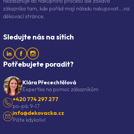
nezasahuje do nákupního procesu ale získává
zákazníka tam, kde pořád mají náladu nakupovat...na
děkovací stránce.
Sledujte nás na sítích
Potřebujete poradit?
Klára Přecechtělová
Expertka na pomoc zákazníkům
+420 774 297 277
po-pá: 9-17
info@dekovacka.cz
Pište kdykoliv!