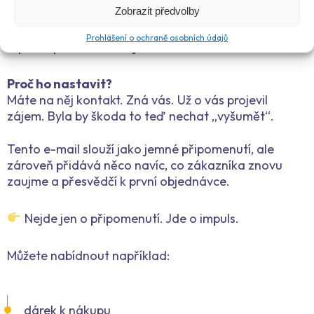
potřebuje trochu větší motivaci.
Zobrazit předvolby
Prohlášení o ochraně osobních údajů
A právě proto nastavujeme 3 aktivační e-mail.
Proč ho nastavit?
Máte na něj kontakt. Zná vás. Už o vás projevil
zájem. Byla by škoda to teď nechat „vyšumět“.
Tento e-mail slouží jako jemné připomenutí, ale
zároveň přidává něco navíc, co zákazníka znovu
zaujme a přesvědčí k první objednávce.
Nejde jen o připomenutí. Jde o impuls.
Můžete nabídnout například:
dárek k nákupu