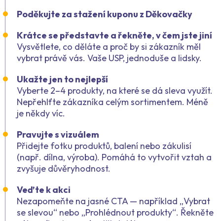
Poděkujte za stažení kuponu z Děkovačky
Krátce se představte a řekněte, v čem jste jiní
Vysvětlete, co děláte a proč by si zákazník měl
vybrat právě vás. Vaše USP, jednoduše a lidsky.
Ukažte jen to nejlepší
Vyberte 2–4 produkty, na které se dá sleva využít.
Nepřehlťte zákazníka celým sortimentem. Méně
je někdy víc.
Pravujte s vizuálem
Přidejte fotku produktů, balení nebo zákulisí
(např. dílna, výroba). Pomáhá to vytvořit vztah a
zvyšuje důvěryhodnost.
Veďte k akci
Nezapomeňte na jasné CTA — například „Vybrat
se slevou“ nebo „Prohlédnout produkty“. Řekněte