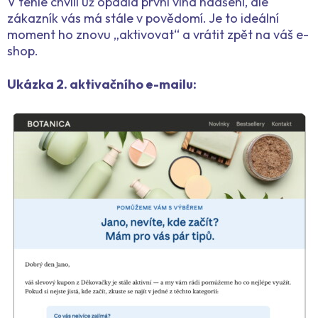
V téhle chvíli už opadla první vlna nadšení, ale
zákazník vás má stále v povědomí. Je to ideální
moment ho znovu „aktivovat“ a vrátit zpět na váš e-
shop.
Ukázka 2. aktivačního e-mailu: