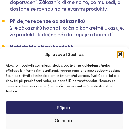
doporučení. Zákazník klikne na to, co mu sedí, a
dostane se rovnou na relevantní produkty.
Přidejte recenze od zákazníků
214 zákazníků hodnotilo:
číslo konkrétně ukazuje,
že produkt skutečně někdo kupuje a hodnotí.
Nabídněte přímý kontakt
Napište mi na test@test.cz. Zákazník ví, že za e-
Spravovat Souhlas
shopem stojí skutečný člověk, který odpoví.
Abychom poskytli co nejlepší služby, používáme k ukládání a/nebo
přístupu k informacím o zařízení, technologie jako jsou soubory cookies.
Souhlas s těmito technologiemi nám umožní zpracovávat údaje, jako je
chování při procházení nebo jedinečná ID na tomto webu. Nesouhlas
3. Aktivační e-mail,
nebo odvolání souhlasu může nepříznivě ovlivnit určité vlastnosti a
funkce.
nabídněte něco navíc
Příjmout
Ne každý nový kontakt nakoupí hned. A to je v
pořádku.
Odmítnout
Možná zapomněl. Možná neměl čas. Nebo jen