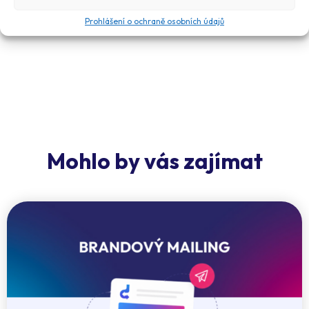
Prosím zkontrolujte si, že v případě platby kartou
se widget zobrazí až po návratu z platební brány.
Prohlášení o ochraně osobních údajů
Mohlo by vás zajímat