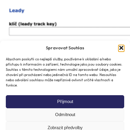
Spravovat Souhlas
Abychom poskytli co nejlepší služby, používáme k ukládání a/nebo
přístupu k informacím o zařízení, technologie jako jsou soubory cookies.
Souhlas s těmito technologiemi nám umožní zpracovávat údaje, jako je
chování při procházení nebo jedinečná ID na tomto webu. Nesouhlas
nebo odvolání souhlasu může nepříznivě ovlivnit určité vlastnosti a
funkce.
Příjmout
5.) Nastavení potvrďte kliknutím na tlačítko
Uložit
změny
a Děkovačku s vaším e-shopem máte
Odmítnout
propojenou.
Zobrazit předvolby