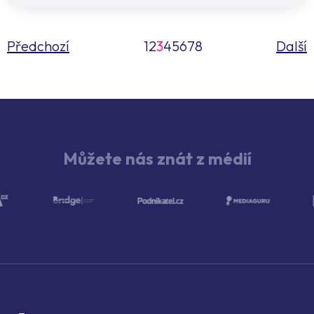
Předchozí
1
2
3
4
5
6
7
8
Další
Můžete nás znát z médií