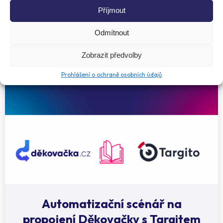
Incomaker
Příjmout
02. 09. 2025
Odmítnout
Zobrazit předvolby
Prohlášení o ochraně osobních údajů
Automatizační scénář na
propojení Děkovačky s Targitem