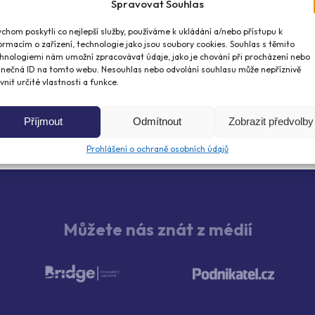
Spravovat Souhlas
chom poskytli co nejlepší služby, používáme k ukládání a/nebo přístupu k
ormacím o zařízení, technologie jako jsou soubory cookies. Souhlas s těmito
hnologiemi nám umožní zpracovávat údaje, jako je chování při procházení nebo
1
2
inečná ID na tomto webu. Nesouhlas nebo odvolání souhlasu může nepříznivě
ivnit určité vlastnosti a funkce.
Příjmout
Odmítnout
Zobrazit předvolby
Prohlášení o ochraně osobních údajů
Můžete nás znát z médií