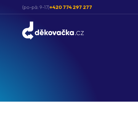
(po-pá: 9-17)
+420 774 297 277