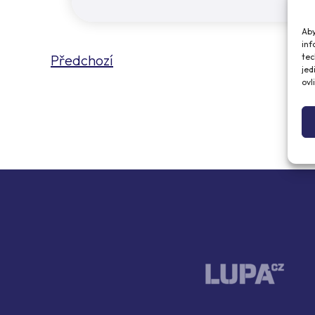
Aby
inf
tec
Předchozí
jed
ovl