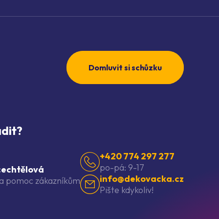
Domluvit si schůzku
dit?
+420 774 297 277
po-pá: 9-17
cechtělová
info@dekovacka.cz
na pomoc zákazníkům
Pište kdykoliv!