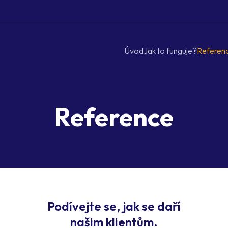
Úvod
Jak to funguje?
Referen
Reference
Podívejte se, jak se daří
našim klientům.