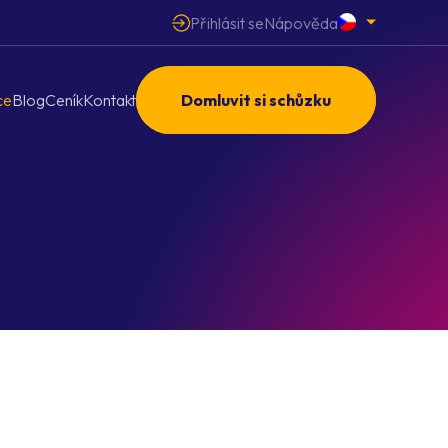
Přihlásit se
Nápověda
ce
Blog
Ceník
Kontakt
Domluvit si schůzku